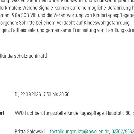
mung: Was versteht man unter Kindeswohl und Kindeswohlgefährd
erkmalen: Welche Signale können auf eine mögliche Gefährdung 
hmen: § 8a SGB VIII und die Verantwortung von Kindertagespflegep
Vorgehen: Schritte bei einem Verdacht auf Kindeswohlgefährdung.
ngen: Fallbeispiele und gemeinsame Erarbeitung von Handlungsstra
(Kinderschutzfachkraft)
Di, 22.09.2026 17:30 bis
20:30
ort
AWO Fachberatungsstelle Kindertagespflege, Hauptstr. 80, 
Britta Salewski
fortbildungen.ktp@awo-en.de
,
02302/956