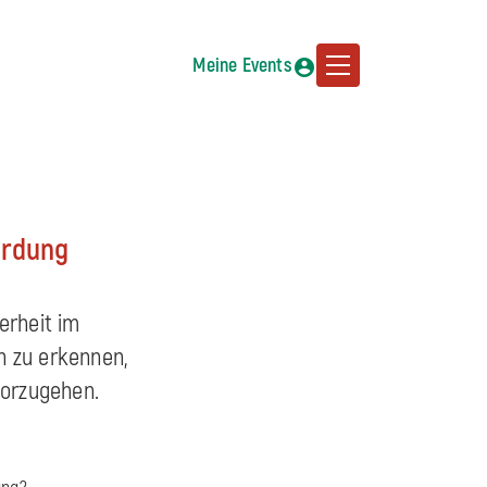
Meine Events
hrdung
erheit im
n zu erkennen,
vorzugehen.