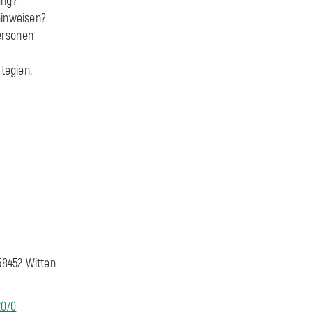
ung?
hinweisen?
ersonen
tegien.
58452 Witten
2070