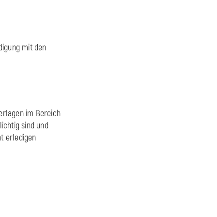
digung mit den
n
terlagen im Bereich
ichtig sind und
ht erledigen