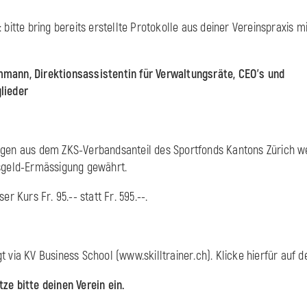
 bitte bring bereits erstellte Protokolle aus deiner Vereinspraxis mi
mann, Direktionsassistentin für Verwaltungsräte, CEO's und
glieder
ägen aus dem ZKS-Verbandsanteil des Sportfonds Kantons Zürich w
rsgeld-Ermässigung gewährt.
er Kurs Fr. 95.-- statt Fr. 595.--.
t via KV Business School (www.skilltrainer.ch). Klicke hierfür auf 
ze bitte deinen Verein ein.