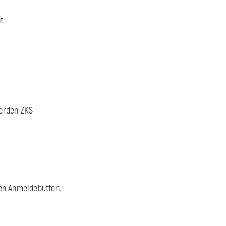
t
erden ZKS-
den Anmeldebutton.