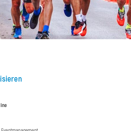
isieren
line
s Eventmanagement