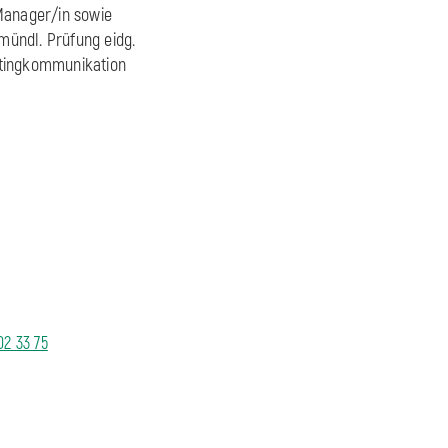
Manager/in sowie
 mündl. Prüfung eidg.
etingkommunikation
02 33 75