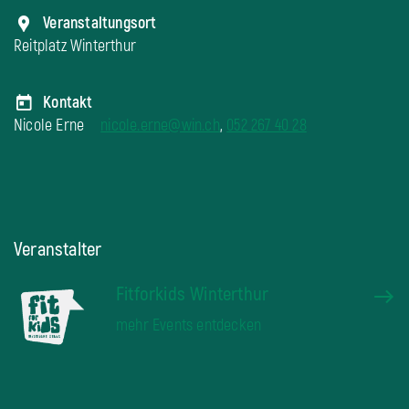
Veranstaltungsort
Reitplatz Winterthur
Kontakt
Nicole Erne
nicole.erne@win.ch
,
052 267 40 28
Veranstalter
Fitforkids Winterthur
mehr Events entdecken