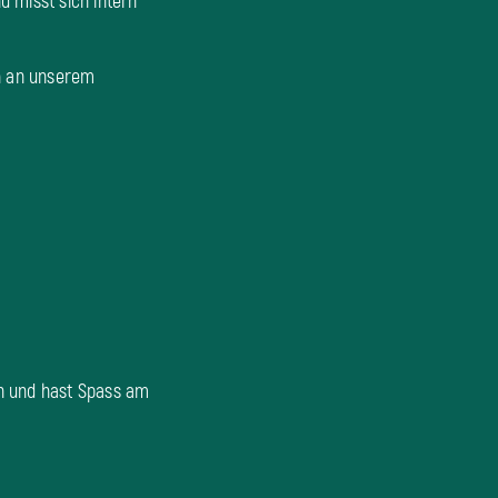
 misst sich intern
h an unserem
n und hast Spass am