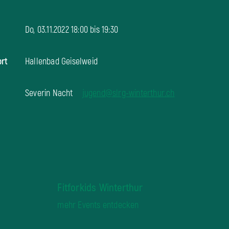
Do, 03.11.2022 18:00 bis
19:30
ort
Hallenbad Geiselweid
Severin Nacht
jugend@slrg-winterthur.ch
Fitforkids Winterthur
mehr Events entdecken