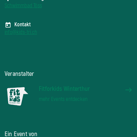
Schwimmbad Töss
Kontakt
info@kids-tri.ch
Veranstalter
Fitforkids Winterthur
mehr Events entdecken
Ein Event von