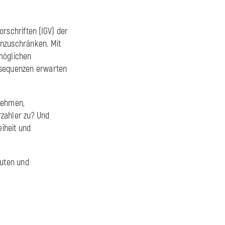
rschriften (IGV) der
inzuschränken. Mit
möglichen
nsequenzen erwarten
rnehmen,
rzahler zu? Und
eiheit und
euten und