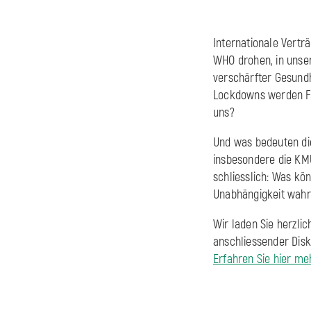
Internationale Vertr
WHO drohen, in unser
verschärfter Gesund
Lockdowns werden Fr
uns?
Und was bedeuten die
insbesondere die KMU
schliesslich: Was kön
Unabhängigkeit wah
Wir laden Sie herzli
anschliessender Dis
Erfahren Sie hier me