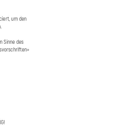
ciert, um den
.
im Sinne des
svorschriften»
NG!