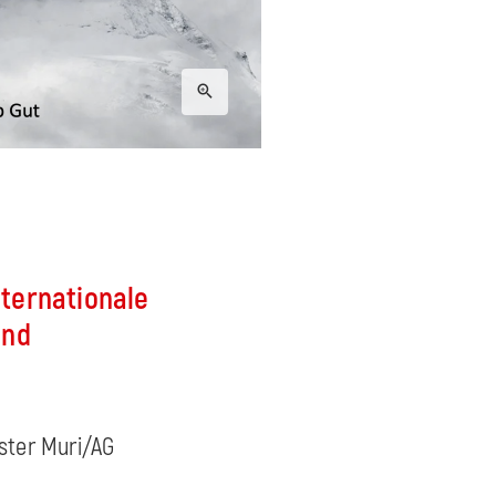
ternationale
ind
oster Muri/AG